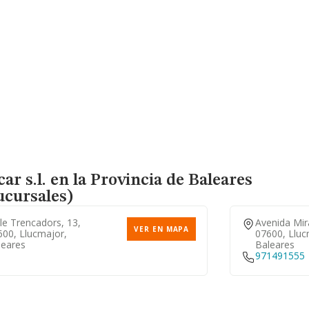
ar s.l. en la Provincia de Baleares
ucursales)
le Trencadors, 13,
Avenida Mir
VER EN MAPA
600, Llucmajor,
07600, Lluc
leares
Baleares
971491555