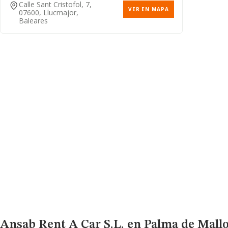
Calle Sant Cristofol, 7,
VER EN MAPA
07600, Llucmajor,
Baleares
Ansab Rent A Car S.l.
en Palma de Mallo