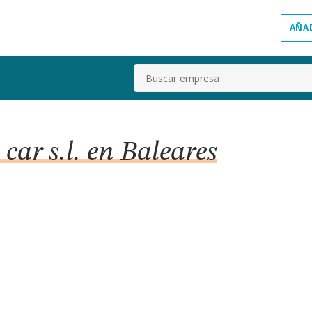
AÑA
Buscar
car s.l. en Baleares