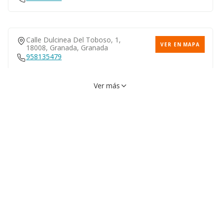
Calle Dulcinea Del Toboso, 1,
VER EN MAPA
18008, Granada, Granada
958135479
Ver más
Calle Encrucijada, 3, 18010,
VER EN MAPA
Granada, Granada
958283630
Calle Real De Cartuja, 15,
VER EN MAPA
18012, Granada, Granada
958153867