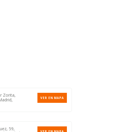
r Zorita,
VER EN MAPA
Madrid,
uez, 59,
VER EN MAPA