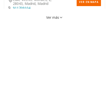
VER EN MAPA
28043, Madrid, Madrid
911709104
Ver más
Avenida Arces, 4, 28042,
VER EN MAPA
Madrid, Madrid
917426216