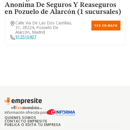
Anonima De Seguros Y Reaseguros
en Pozuelo de Alarcón (1 sucursales)
Calle Via De Las Dos Castillas,
Calle Lagasca, 95, 28006,
VER EN MAPA
31, 28224, Pozuelo De
VER EN MAPA
Madrid, Madrid
Alarcón, Madrid
913510407
Calle Pensamiento, 23,
VER EN MAPA
28020, Madrid, Madrid
914348873
Calle Corazon De Maria, 4,
VER EN MAPA
28002, Madrid, Madrid
Información ofrecida por
Calle Republica Checa, 10,
QUIENES SOMOS
VER EN MAPA
CONTACTO EMPRESITE
28032, Madrid, Madrid
PUBLICA O EDITA TU EMPRESA
917754405