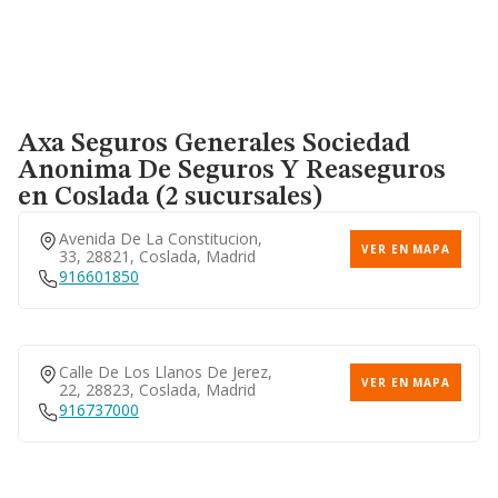
Calle Estrella Polar, 18, 28007,
VER EN MAPA
Madrid, Madrid
915736470
Axa Seguros Generales Sociedad
Calle Bravo Murillo, 28020,
Anonima De Seguros Y Reaseguros
VER EN MAPA
Madrid, Madrid
en Coslada (2 sucursales)
915178209
Avenida De La Constitucion,
VER EN MAPA
33, 28821, Coslada, Madrid
916601850
Calle Del Carril De Los
VER EN MAPA
Caleros, 43, 28023, Madrid,
Madrid
Calle De Los Llanos De Jerez,
VER EN MAPA
22, 28823, Coslada, Madrid
916737000
Calle Cercedilla, 3, 28015,
VER EN MAPA
Madrid, Madrid
912797653