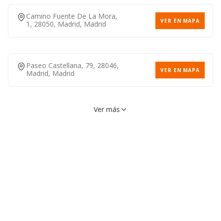
Camino Fuente De La Mora,
VER EN MAPA
1, 28050, Madrid, Madrid
Paseo Castellana, 79, 28046,
VER EN MAPA
Madrid, Madrid
Ver más
Calle Aviador Zorita, 51,
VER EN MAPA
28020, Madrid, Madrid
915352037
Calle Infanta Maria Teresa,
VER EN MAPA
19, 28016, Madrid, Madrid
915777770