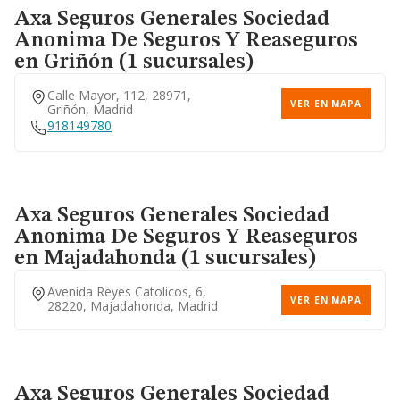
Axa Seguros Generales Sociedad
Anonima De Seguros Y Reaseguros
Calle Sofia, 52, 28022,
VER EN MAPA
Madrid, Madrid
en Griñón (1 sucursales)
914087706
Calle Mayor, 112, 28971,
VER EN MAPA
Griñón, Madrid
918149780
Paseo Delicias, 30, 28045,
VER EN MAPA
Madrid, Madrid
915393530
Axa Seguros Generales Sociedad
Anonima De Seguros Y Reaseguros
en Majadahonda (1 sucursales)
Calle Costa Rica, 28016,
VER EN MAPA
Madrid, Madrid
910563314
Avenida Reyes Catolicos, 6,
VER EN MAPA
28220, Majadahonda, Madrid
Avenida Bruselas, 71, 28028,
VER EN MAPA
Madrid, Madrid
Axa Seguros Generales Sociedad
917702349