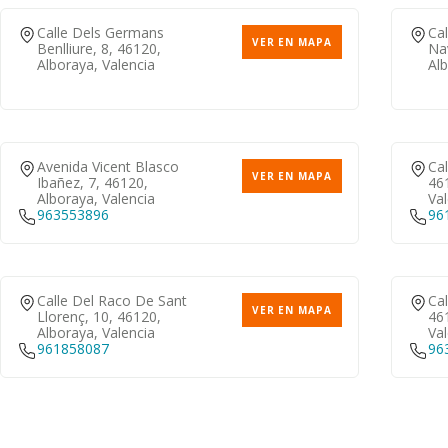
Calle Dels Germans
Cal
VER EN MAPA
Benlliure, 8, 46120,
Nav
Alboraya, Valencia
Alb
Avenida Vicent Blasco
Cal
VER EN MAPA
Ibañez, 7, 46120,
46
Alboraya, Valencia
Val
963553896
96
Calle Del Raco De Sant
Ca
VER EN MAPA
Llorenç, 10, 46120,
46
Alboraya, Valencia
Val
961858087
96