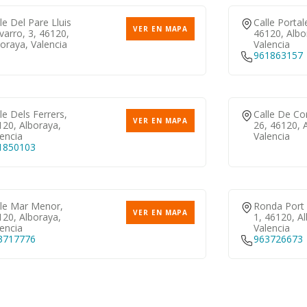
le Del Pare Lluis
Calle Portale
VER EN MAPA
arro, 3, 46120,
46120, Albo
oraya, Valencia
Valencia
961863157
le Dels Ferrers,
Calle De Cor
VER EN MAPA
120, Alboraya,
26, 46120, 
encia
Valencia
1850103
lle Mar Menor,
Ronda Port 
VER EN MAPA
120, Alboraya,
1, 46120, A
encia
Valencia
3717776
963726673