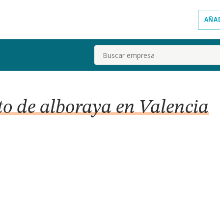
AÑA
Buscar
o de alboraya en Valencia