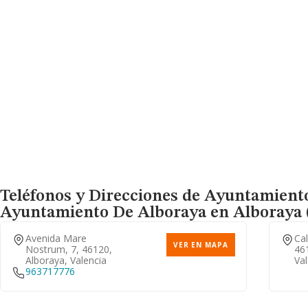
Teléfonos y Direcciones de Ayuntamiento
Ayuntamiento De Alboraya
en Alboraya (
Avenida Mare
Cal
VER EN MAPA
Nostrum, 7, 46120,
46
Alboraya, Valencia
Val
963717776