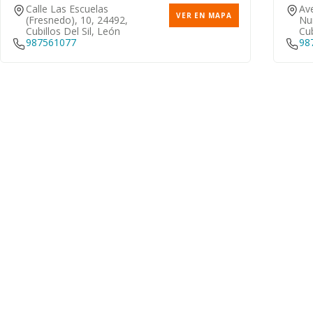
Calle Las Escuelas
Av
VER EN MAPA
(fresnedo), 10, 24492,
Nu
Cubillos Del Sil, León
Cub
987561077
98