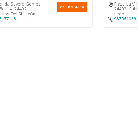
enida Severo Gomez
Plaza La Vill
VER EN MAPA
ñez, 4, 24492,
24492, Cubil
illos Del Sil, León
León
7457143
987561089