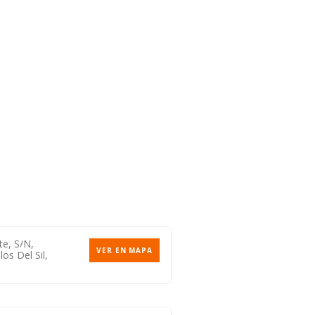
te, S/n,
VER EN MAPA
los Del Sil,