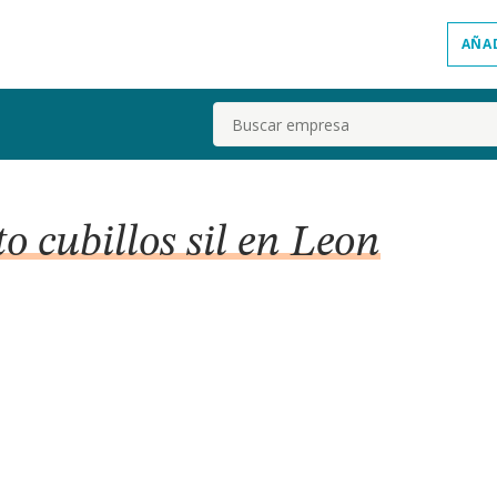
AÑA
Buscar
 cubillos sil en Leon