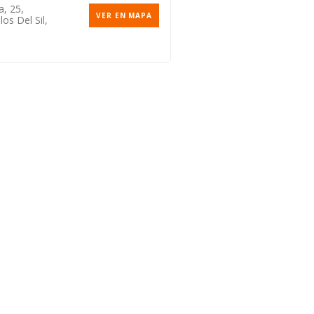
a, 25,
VER EN MAPA
los Del Sil,