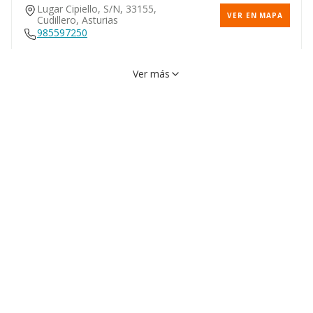
Lugar Cipiello, S/n, 33155,
VER EN MAPA
Cudillero, Asturias
985597250
Ver más
Lugar Rondiella, S/n, 33155,
VER EN MAPA
Cudillero, Asturias
Calle Juan Antonio Bravo, 1,
VER EN MAPA
33150, Cudillero, Asturias
985590039
Lugar Brañaseca, S/n, 33155,
VER EN MAPA
Cudillero, Asturias
985592493