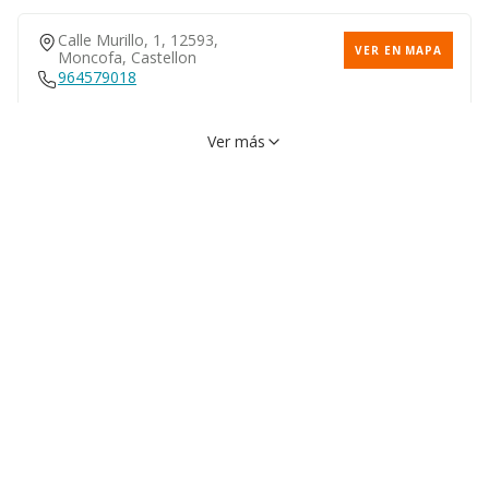
Calle Murillo, 1, 12593,
VER EN MAPA
Moncofa, Castellon
964579018
Ver más
Calle Almirall Cervera, 37,
VER EN MAPA
12593, Moncofa, Castellon
964588275
Calle Drets Humans, 11,
VER EN MAPA
12593, Moncofa, Castellon
Calle De La Cultura, S/n,
VER EN MAPA
12593, Moncofa, Castellon
964580181