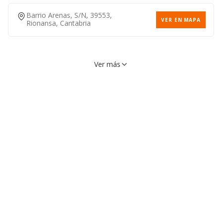
Barrio Arenas, S/n, 39553,
VER EN MAPA
Rionansa, Cantabria
Ver más
Barrio Cabrojo, S/n, 39558,
VER EN MAPA
Rionansa, Cantabria
Barrio La Cotera, S/n, 39553,
VER EN MAPA
Rionansa, Cantabria
942727565