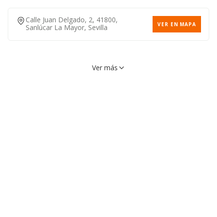
Calle Juan Delgado, 2, 41800,
VER EN MAPA
Sanlúcar La Mayor, Sevilla
Ver más
Calle Julian Romero, 1, 41800,
VER EN MAPA
Sanlúcar La Mayor, Sevilla
Calle Lepanto, 2, 41800,
VER EN MAPA
Sanlúcar La Mayor, Sevilla
955700854