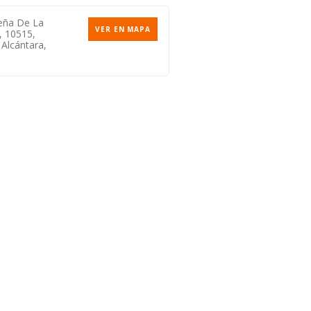
eña De La
VER EN MAPA
, 10515,
 Alcántara,