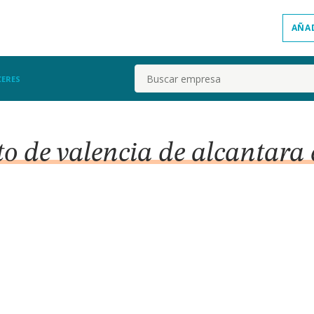
AÑA
Buscar
CERES
 de valencia de alcantara 