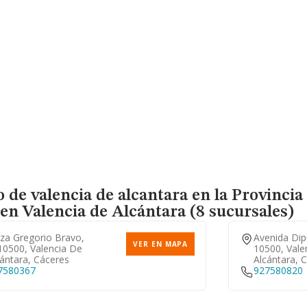
de valencia de alcantara en la Provincia
en Valencia de Alcántara (8 sucursales)
aza Gregorio Bravo,
Avenida Dip
VER EN MAPA
10500, Valencia De
10500, Vale
ántara, Cáceres
Alcántara, 
7580367
927580820