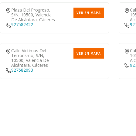
Plaza Del Progreso,
Cal
VER EN MAPA
S/n, 10500, Valencia
10
De Alcántara, Cáceres
Alc
927582422
92
Calle Victimas Del
Cal
VER EN MAPA
Terrorismo, S/n,
10
10500, Valencia De
Alc
Alcántara, Cáceres
92
927582093