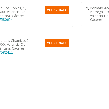
le Los Robles, 1,
Poblado Ac
VER EN MAPA
500, Valencia De
Borrega, 19
ántara, Cáceres
Valencia De
7580624
Cáceres
le Luis Chamizo, 2,
VER EN MAPA
500, Valencia De
ántara, Cáceres
7582422