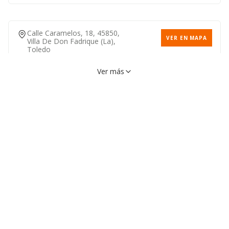
Calle Caramelos, 18, 45850,
VER EN MAPA
Villa De Don Fadrique (la),
Toledo
Ver más
Plaza Don Robustiano
VER EN MAPA
Muñoz, 6, 45850, Villa De
Don Fadrique (la), Toledo
Calle Piscina, 2, 45850, Villa
VER EN MAPA
De Don Fadrique (la), Toledo
Calle Parque, 26, 45850, Villa
VER EN MAPA
De Don Fadrique (la), Toledo