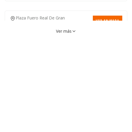
Plaza Fuero Real De Gran
VER EN MAPA
Canaria, 4, 35004, Palmas De
Gran Canaria (las), Palmas
Ver más
(las)
928233335