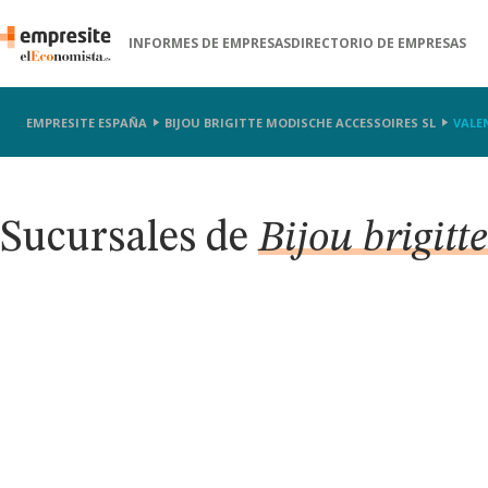
INFORMES DE EMPRESAS
DIRECTORIO DE EMPRESAS
EMPRESITE ESPAÑA
BIJOU BRIGITTE MODISCHE ACCESSOIRES SL
VALE
Sucursales de
Bijou brigitt