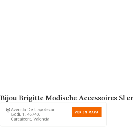
Bijou Brigitte Modische Accessoires Sl
en
Avenida De L'apotecari
VER EN MAPA
Bodi, 1, 46740,
Carcaixent, Valencia