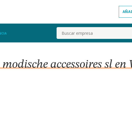
AÑA
Buscar
NCIA
e modische accessoires sl en