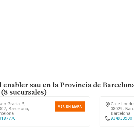
d enabler sau en la Provincia de Barcelon
(8 sucursales)
eo Gracia, 5,
Calle Londre
VER EN MAPA
007, Barcelona,
08029, Barc
rcelona
Barcelona
3187770
934933500