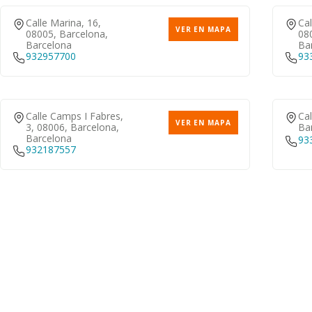
Calle Marina, 16,
Cal
VER EN MAPA
08005, Barcelona,
08
Barcelona
Ba
932957700
93
Calle Camps I Fabres,
Cal
VER EN MAPA
3, 08006, Barcelona,
Ba
Barcelona
93
932187557