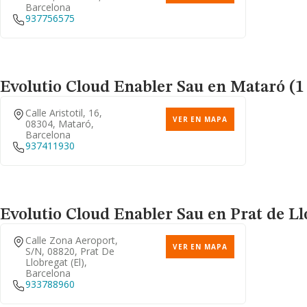
Barcelona
937756575
Evolutio Cloud Enabler Sau
en Mataró (1 
Calle Aristotil, 16,
VER EN MAPA
08304, Mataró,
Barcelona
937411930
Evolutio Cloud Enabler Sau
en Prat de Ll
Calle Zona Aeroport,
VER EN MAPA
S/n, 08820, Prat De
Llobregat (el),
Barcelona
933788960