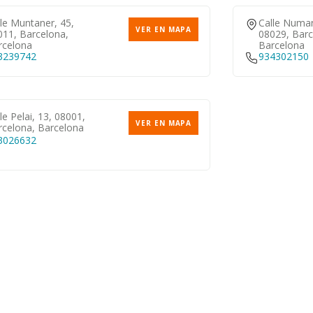
le Muntaner, 45,
Calle Numan
VER EN MAPA
011, Barcelona,
08029, Barc
rcelona
Barcelona
3239742
934302150
le Pelai, 13, 08001,
VER EN MAPA
rcelona, Barcelona
3026632