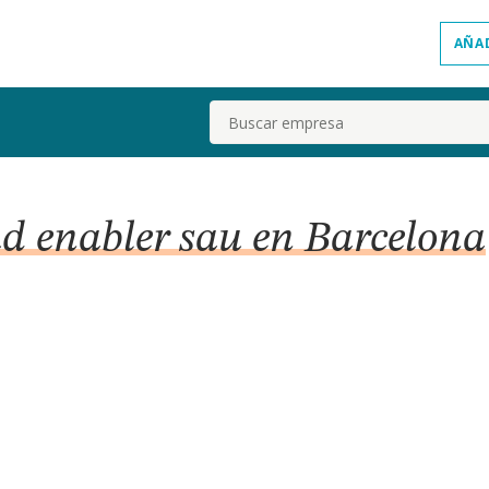
AÑA
Buscar
ud enabler sau en Barcelona