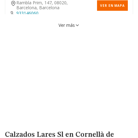
Rambla Prim, 147, 08020,
VER EN MAPA
Barcelona, Barcelona
933146060
Ver más
Calle Cantabria, 26, 08020,
VER EN MAPA
Barcelona, Barcelona
933148799
Calzados Lares Sl
en Cornellà de