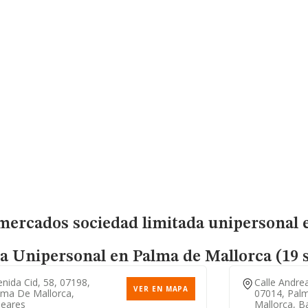
mercados sociedad limitada unipersonal e
a Unipersonal
en Palma de Mallorca (19 
nida Cid, 58, 07198,
Calle Andrea
VER EN MAPA
lma De Mallorca,
07014, Pal
leares
Mallorca, B