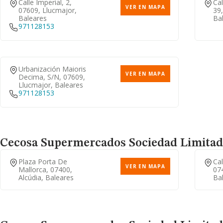
Calle Imperial, 2,
Cal
VER EN MAPA
07609, Llucmajor,
39,
Baleares
Ba
971128153
Urbanización Maioris
VER EN MAPA
Decima, S/n, 07609,
Llucmajor, Baleares
971128153
Cecosa Supermercados Sociedad Limitad
Plaza Porta De
Cal
VER EN MAPA
Mallorca, 07400,
074
Alcúdia, Baleares
Ba