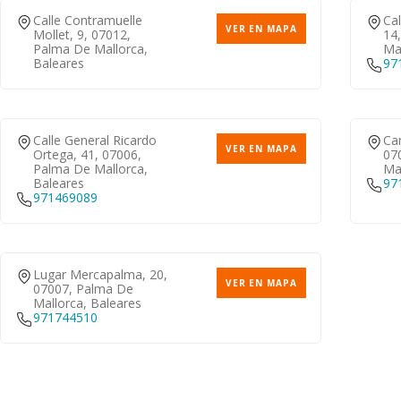
Calle Contramuelle
Ca
VER EN MAPA
Mollet, 9, 07012,
14
Palma De Mallorca,
Mal
Baleares
97
Calle General Ricardo
Ca
VER EN MAPA
Ortega, 41, 07006,
07
Palma De Mallorca,
Mal
Baleares
97
971469089
Lugar Mercapalma, 20,
VER EN MAPA
07007, Palma De
Mallorca, Baleares
971744510