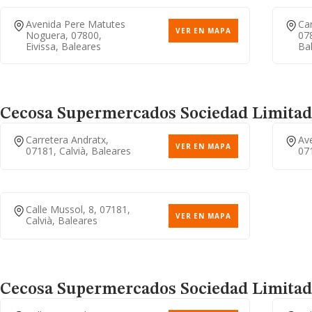
Avenida Pere Matutes
Car
VER EN MAPA
Noguera, 07800,
078
Eivissa, Baleares
Ba
Cecosa Supermercados Sociedad Limitad
Carretera Andratx,
Ave
VER EN MAPA
07181, Calvià, Baleares
071
Calle Mussol, 8, 07181,
VER EN MAPA
Calvià, Baleares
Cecosa Supermercados Sociedad Limitad