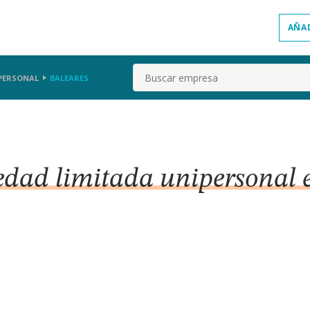
AÑA
Buscar
PERSONAL
BALEARES
edad limitada unipersonal 