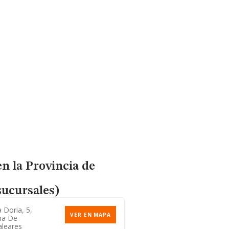
n la Provincia de
sucursales)
 Doria, 5,
VER EN MAPA
ma De
aleares