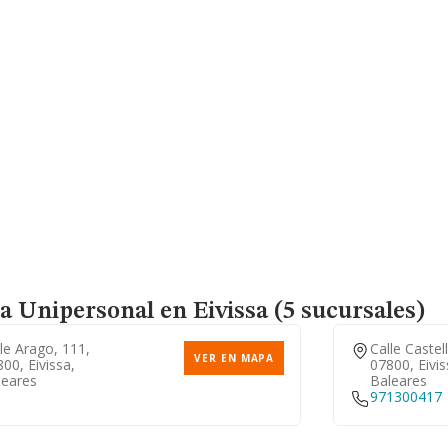
a Unipersonal
en Eivissa (5 sucursales)
le Arago, 111,
Calle Castel
VER EN MAPA
00, Eivissa,
07800, Eivis
leares
Baleares
971300417