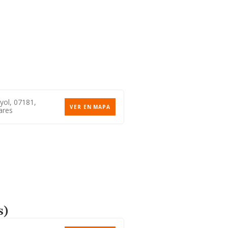
nyol, 07181,
VER EN MAPA
ares
s)