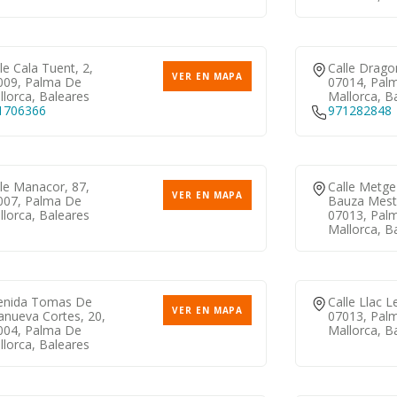
le Cala Tuent, 2,
Calle Drago
VER EN MAPA
009, Palma De
07014, Pal
lorca, Baleares
Mallorca, B
1706366
971282848
le Manacor, 87,
Calle Metge
VER EN MAPA
007, Palma De
Bauza Mestr
lorca, Baleares
07013, Pal
Mallorca, B
enida Tomas De
Calle Llac 
VER EN MAPA
lanueva Cortes, 20,
07013, Pal
004, Palma De
Mallorca, B
lorca, Baleares