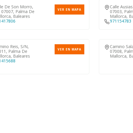
lle De Son Morro,
Calle Ausia
VER EN MAPA
, 07007, Palma De
07003, Pal
lorca, Baleares
Mallorca, B
1417806
971154783
mino Reis, S/n,
Camino Sala
VER EN MAPA
011, Palma De
07008, Pal
lorca, Baleares
Mallorca, B
1415688