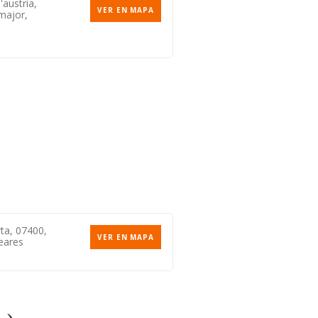
'austria,
VER EN MAPA
major,
rta, 07400,
VER EN MAPA
leares