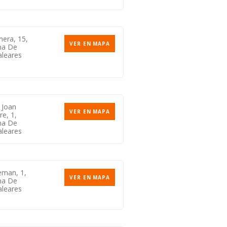
nera, 15,
VER EN MAPA
ma De
aleares
 Joan
VER EN MAPA
e, 1,
ma De
aleares
Leman, 1,
VER EN MAPA
ma De
aleares