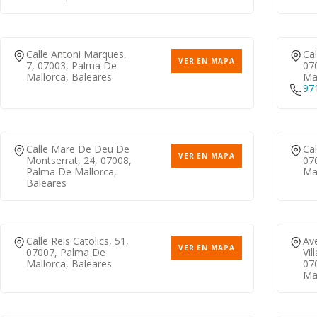
Calle Antoni Marques,
Cal
VER EN MAPA
7, 07003, Palma De
07
Mallorca, Baleares
Mal
97
Calle Mare De Deu De
Cal
VER EN MAPA
Montserrat, 24, 07008,
07
Palma De Mallorca,
Mal
Baleares
Calle Reis Catolics, 51,
Av
VER EN MAPA
07007, Palma De
Vil
Mallorca, Baleares
07
Mal