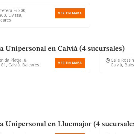
retera Ei-300,
VER EN MAPA
00, Eivissa,
leares
a Unipersonal
en Calvià (4 sucursales)
nida Platja, 8,
Calle Rossi
VER EN MAPA
81, Calvià, Baleares
Calvià, Bale
a Unipersonal
en Llucmajor (4 sucursale