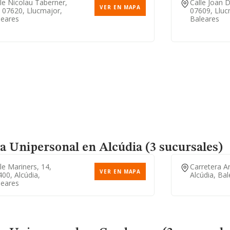
le Nicolau Taberner,
Calle Joan D
VER EN MAPA
 07620, Llucmajor,
07609, Lluc
leares
Baleares
a Unipersonal
en Alcúdia (3 sucursales)
le Mariners, 14,
Carretera A
VER EN MAPA
00, Alcúdia,
Alcúdia, Ba
leares