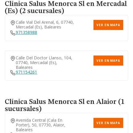
De Menorca, Baleares
Clinica Salus Menorca Sl
en Mercadal
(Es) (2 sucursales)
Calle Vial Del Arenal, 6, 07740,
Calle Del Seminari (del Bisbe
VER EN MAPA
Mercadal (es), Baleares
VER EN MAPA
Vila), 16, 07760, Ciutadella De
971358988
Menorca, Baleares
Calle Del Doctor Llanso, 104,
VER EN MAPA
07740, Mercadal (es),
Baleares
971154261
Clinica Salus Menorca Sl
en Alaior (1
sucursales)
Avenida Central (cala En
VER EN MAPA
Porter), 50, 07730, Alaior,
Baleares