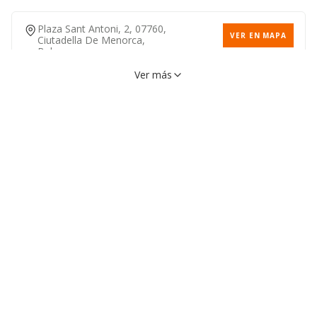
Plaza Sant Antoni, 2, 07760,
VER EN MAPA
Ciutadella De Menorca,
Baleares
Ver más
Avenida Los Delfines, 16,
VER EN MAPA
07769, Ciutadella De
Menorca, Baleares
971388443
Urbanización Santandria
VER EN MAPA
(caleta Santandria), S/n,
07769, Ciutadella De
Menorca, Baleares
Avenida Sa Platja De Cala
VER EN MAPA
Blanca, 15, 07769, Ciutadella