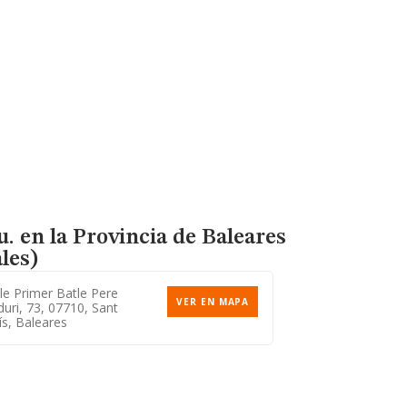
.u. en la Provincia de Baleares
les)
le Primer Batle Pere
VER EN MAPA
uri, 73, 07710, Sant
ís, Baleares