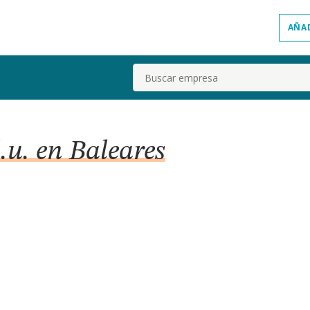
AÑA
Buscar
l.u. en Baleares