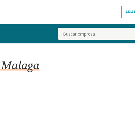
AÑA
Buscar
n Malaga