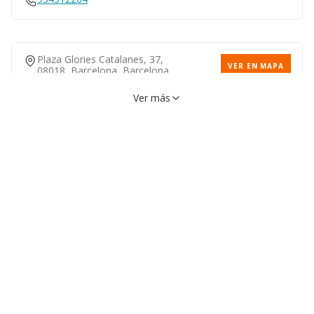
Plaza Glories Catalanes, 37,
VER EN MAPA
08018, Barcelona, Barcelona
933096442
Ver más
Calle L'hospital, 56, 08001,
VER EN MAPA
Barcelona, Barcelona
933437340
Calle Joan Güell, 14, 08028,
VER EN MAPA
Barcelona, Barcelona
Calle Murtra, 135, 08032,
VER EN MAPA
Barcelona, Barcelona