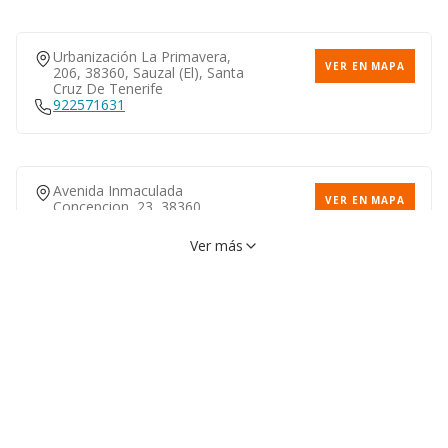
Urbanización La Primavera,
VER EN MAPA
206, 38360, Sauzal (el), Santa
Cruz De Tenerife
922571631
Avenida Inmaculada
VER EN MAPA
Concepcion, 23, 38360,
Sauzal (el), Santa Cruz De
Tenerife
Ver más
902151257