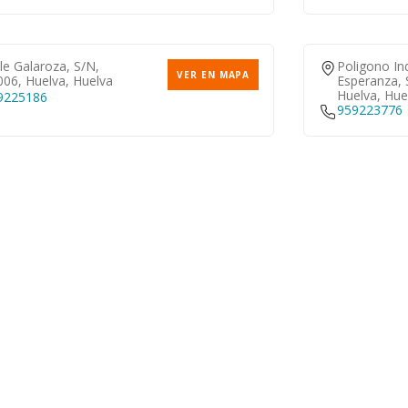
le Galaroza, S/n,
Poligono Ind
VER EN MAPA
006, Huelva, Huelva
Esperanza, 
Huelva, Hue
9225186
959223776