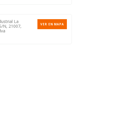
ustrial La
VER EN MAPA
S/n, 21007,
lva