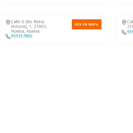
Calle G (bo Reina
Cal
VER EN MAPA
Victoria), 1, 21003,
21
Huelva, Huelva
95
959357880