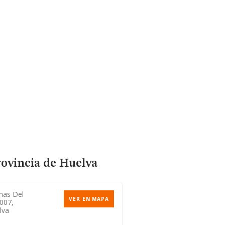
rovincia de Huelva
mas Del
VER EN MAPA
1007,
lva