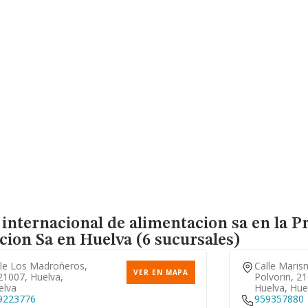
 internacional de alimentacion sa en la P
cion Sa
en Huelva (6 sucursales)
lle Los Madroñeros,
Calle Maris
VER EN MAPA
21007, Huelva,
Polvorin, 2
elva
Huelva, Hue
9223776
959357880