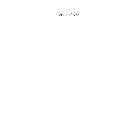
Ver más
Calle Escarpia, 114, 41008,
VER EN MAPA
Sevilla, Sevilla