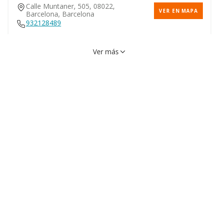
Calle Muntaner, 505, 08022,
VER EN MAPA
Barcelona, Barcelona
932128489
Ver más
Calle Roger De Lluria, 60,
VER EN MAPA
08009, Barcelona, Barcelona
Calle Ample, 1, 08002,
VER EN MAPA
Barcelona, Barcelona