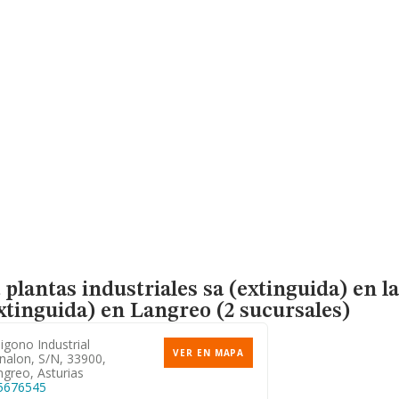
plantas industriales sa (extinguida) en l
xtinguida)
en Langreo (2 sucursales)
igono Industrial
VER EN MAPA
nalon, S/n, 33900,
greo, Asturias
5676545