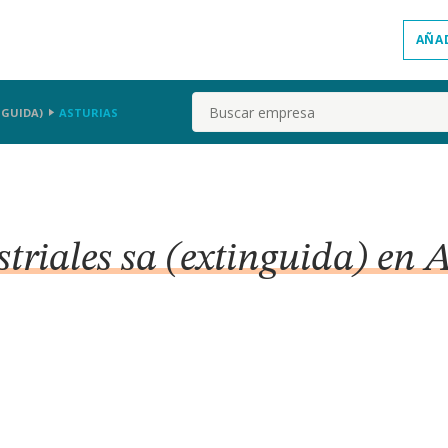
AÑA
Buscar
NGUIDA)
ASTURIAS
triales sa (extinguida) en 