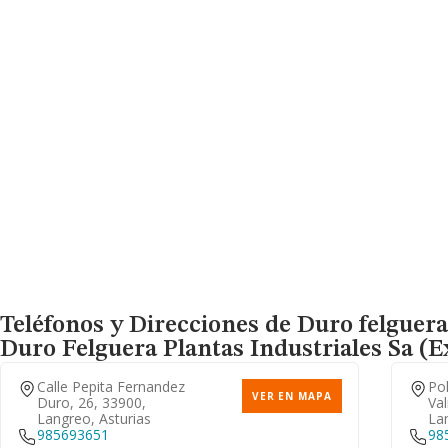
Teléfonos y Direcciones de Duro felguera 
Duro Felguera Plantas Industriales Sa (e
Calle Pepita Fernandez
Pol
VER EN MAPA
Duro, 26, 33900,
Val
Langreo, Asturias
Lan
985693651
98