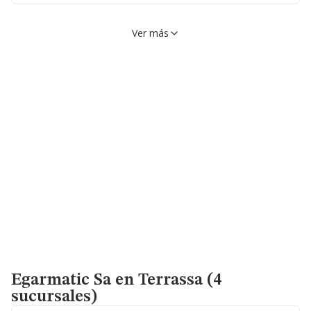
Ver más
Calle Pearson, 36, 08198,
VER EN MAPA
Sant Cugat Del Vallès,
Barcelona
934617799
Egarmatic Sa
en Terrassa (4
sucursales)