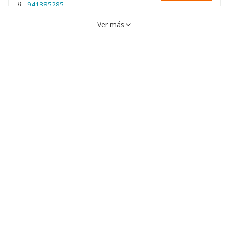
941385285
Ver más
Avenida Reyes Catolicos, 1,
VER EN MAPA
26580, Arnedo, Rioja (la)
941382216