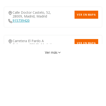
Calle Doctor Castelo, 52,
VER EN MAPA
28009, Madrid, Madrid
915739420
Carretera El Pardo A
VER EN MAPA
Colmenar, 28048, Madrid,
Madrid
913760065
Ver más
Calle Casimiro Escudero, 13,
VER EN MAPA
28025, Madrid, Madrid
914612414
Carretera Colmenar Viejo,
VER EN MAPA
S/n, 28049, Madrid, Madrid