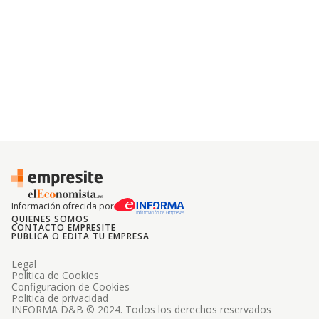
917652649
Avenida Princesa Juana De
VER EN MAPA
Austria, Madrid, Madrid
915108531
Calle Ildefonso Gonzalez
VER EN MAPA
Valencia, S/n, 28054, Madrid,
Madrid
917463575
Información ofrecida por
QUIENES SOMOS
CONTACTO EMPRESITE
PUBLICA O EDITA TU EMPRESA
Legal
Politica de Cookies
Configuracion de Cookies
Politica de privacidad
INFORMA D&B © 2024. Todos los derechos reservados