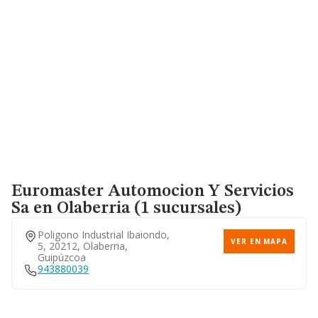
Euromaster Automocion Y Servicios
Sa
en Olaberria (1 sucursales)
Poligono Industrial Ibaiondo,
VER EN MAPA
5, 20212, Olaberria,
Guipúzcoa
943880039