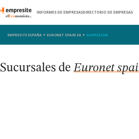
INFORMES DE EMPRESAS
DIRECTORIO DE EMPRESAS
EMPRESITE ESPAÑA
EURONET SPAIN SA
GUIPUZCOA
Sucursales de
Euronet spa