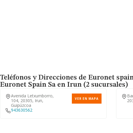
Teléfonos y Direcciones de Euronet spain
Euronet Spain Sa
en Irun (2 sucursales)
Avenida Letxumborro,
Bar
VER EN MAPA
104, 20305, Irun,
203
Guipúzcoa
943630562