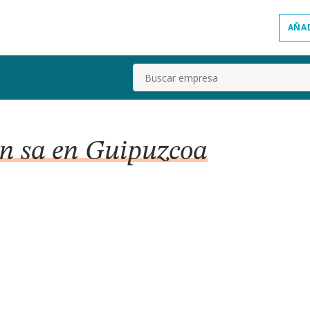
AÑA
Buscar
in sa en Guipuzcoa