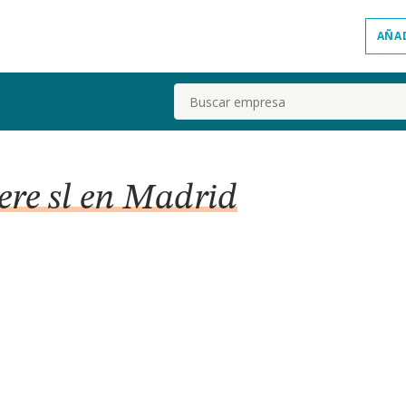
AÑA
Buscar
ere sl en Madrid