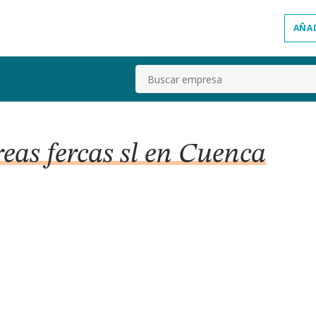
AÑA
Buscar
reas fercas sl en Cuenca