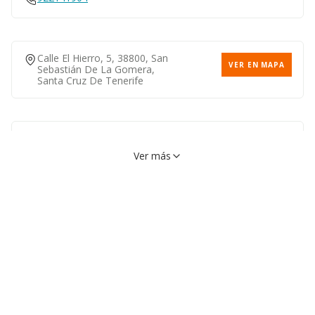
Calle El Hierro, 5, 38800, San
VER EN MAPA
Sebastián De La Gomera,
Santa Cruz De Tenerife
Plaza De La Constitucion, 14,
VER EN MAPA
38800, San Sebastián De La
Ver más
Gomera, Santa Cruz De
Tenerife
922141904