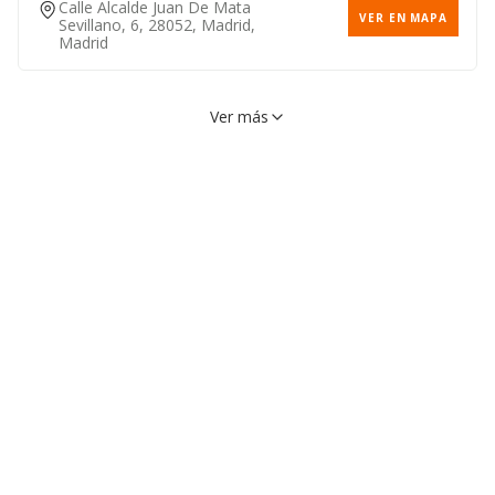
Calle Alcalde Juan De Mata
VER EN MAPA
Sevillano, 6, 28052, Madrid,
Madrid
Ver más
Paseo Castellana, 261, 28046,
VER EN MAPA
Madrid, Madrid