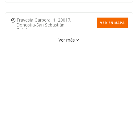
Travesia Garbera, 1, 20017,
VER EN MAPA
Donostia-San Sebastián,
Guipúzcoa
943391549
Ver más
Avenida De Libertad, 21,
VER EN MAPA
20004, Donostia-San
Sebastián, Guipúzcoa
943430280