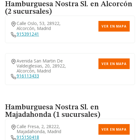
Hamburguesa Nostra Sl.
en Alcorcón
(2 sucursales)
Avenida Del Manzanares,
VER EN MAPA
210, 28026, Madrid, Madrid
Calle Oslo, 53, 28922,
914753610
VER EN MAPA
Alcorcón, Madrid
915391241
Calle Eje 2 (mercamadrid),
VER EN MAPA
28053, Madrid, Madrid
Avenida San Martin De
VER EN MAPA
Valdeiglesias, 20, 28922,
Alcorcón, Madrid
916113433
Plaza Callao, 2, 28013,
VER EN MAPA
Madrid, Madrid
915232516
Hamburguesa Nostra Sl.
en
Majadahonda (1 sucursales)
Paseo Castellana, 257, 28046,
VER EN MAPA
Madrid, Madrid
Calle Fresa, 2, 28222,
VER EN MAPA
913788807
Majadahonda, Madrid
915150418