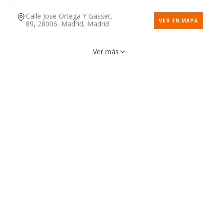
Calle Jose Ortega Y Gasset,
VER EN MAPA
89, 28006, Madrid, Madrid
Ver más
Calle Goya, 87, 28001,
VER EN MAPA
Madrid, Madrid
915759172
Avenida Monforte De Lemos,
VER EN MAPA
28029, Madrid, Madrid
917314068
Calle Adolfo Bioy Casares, 2,
VER EN MAPA
28051, Madrid, Madrid
917823920