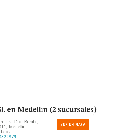
l.
en Medellín (2 sucursales)
rretera Don Benito,
VER EN MAPA
11, Medellín,
dajoz
4822879