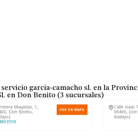
servicio garcia-camacho sl. en la Provinc
l.
en Don Benito (3 sucursales)
retera Miajadas, 1,
Calle Isaac 
VER EN MAPA
400, Don Benito,
06400, Don 
dajoz
Badajoz
4803559