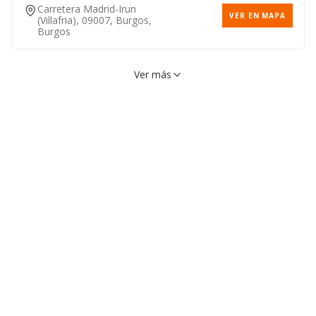
Carretera Madrid-Irun
VER EN MAPA
(villafria), 09007, Burgos,
Burgos
Ver más
Lugar Mercado Central De
VER EN MAPA
Frutas (mercaburgos), 09007,
Burgos, Burgos