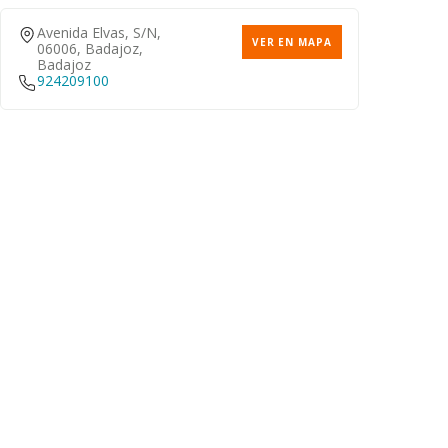
Avenida Elvas, S/n,
VER EN MAPA
06006, Badajoz,
Badajoz
924209100