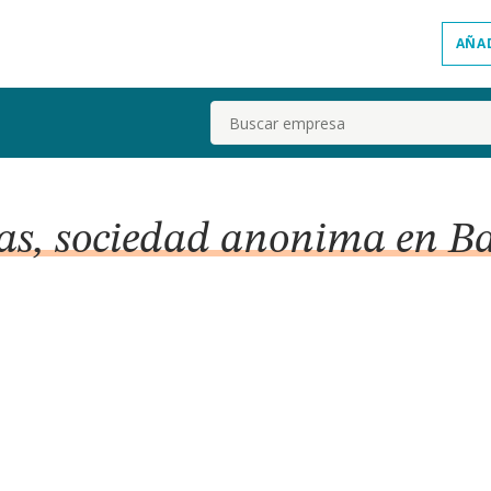
AÑA
Buscar
as, sociedad anonima en B