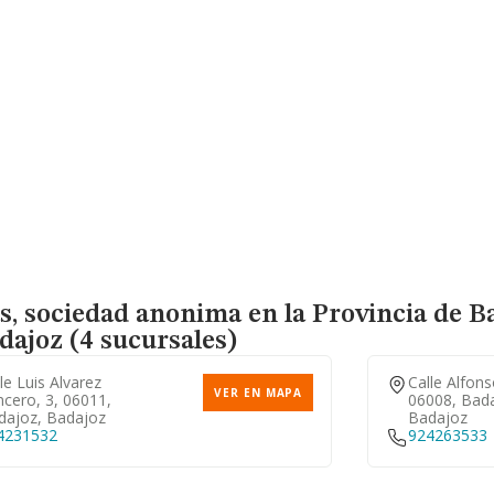
s, sociedad anonima en la Provincia de B
ajoz (4 sucursales)
le Luis Alvarez
Calle Alfonso
VER EN MAPA
cero, 3, 06011,
06008, Bad
dajoz, Badajoz
Badajoz
4231532
924263533