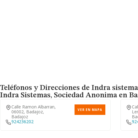
Teléfonos y Direcciones de Indra sistema
Indra Sistemas, Sociedad Anonima
en Bad
Calle Ramon Albarran,
Cal
VER EN MAPA
06002, Badajoz,
Len
Badajoz
Ba
924236202
92