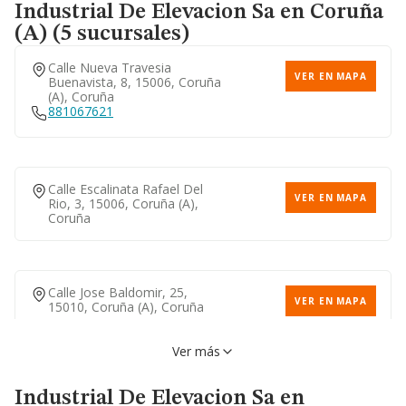
Industrial De Elevacion Sa
en Coruña
(A) (5 sucursales)
Calle Barrionovo, 16, 15140,
VER EN MAPA
Arteixo, Coruña
Calle Nueva Travesia
981644388
VER EN MAPA
Buenavista, 8, 15006, Coruña
(a), Coruña
881067621
Calle Escalinata Rafael Del
VER EN MAPA
Rio, 3, 15006, Coruña (a),
Coruña
Calle Jose Baldomir, 25,
VER EN MAPA
15010, Coruña (a), Coruña
Ver más
Travesia Trabajo, 4, 15002,
VER EN MAPA
Industrial De Elevacion Sa
en
Coruña (a), Coruña