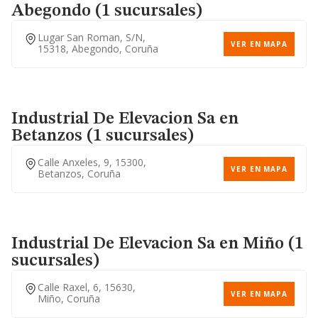
Abegondo (1 sucursales)
Lugar San Roman, S/n,
VER EN MAPA
15318, Abegondo, Coruña
Calle Tui, 1, 15002, Coruña
VER EN MAPA
(a), Coruña
Industrial De Elevacion Sa
en
Betanzos (1 sucursales)
Calle Anxeles, 9, 15300,
VER EN MAPA
Betanzos, Coruña
Industrial De Elevacion Sa
en Miño (1
sucursales)
Calle Raxel, 6, 15630,
VER EN MAPA
Miño, Coruña