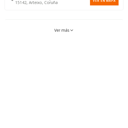
VER EN MAPA
15142, Arteixo, Coruña
Plaza Da Feira Nova, 3,
VER EN MAPA
Ver más
15142, Arteixo, Coruña
Calle Republica Dominicana,
VER EN MAPA
10, 15142, Arteixo, Coruña
Lugar Oseiro San Tirso, 85,
VER EN MAPA
15141, Arteixo, Coruña
Calle Carmen Conde, 1,
VER EN MAPA
15141, Arteixo, Coruña