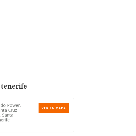
 tenerife
ldo Power,
VER EN MAPA
anta Cruz
, Santa
erife