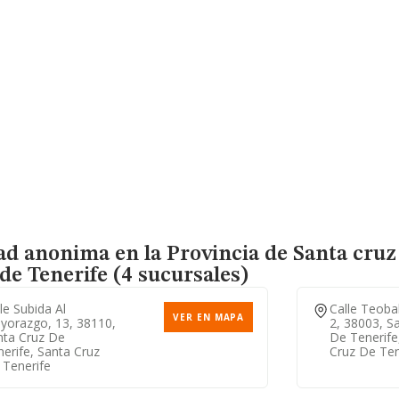
ad anonima en la Provincia de Santa cruz
de Tenerife (4 sucursales)
le Subida Al
Calle Teoba
VER EN MAPA
yorazgo, 13, 38110,
2, 38003, S
nta Cruz De
De Tenerife
erife, Santa Cruz
Cruz De Ten
 Tenerife