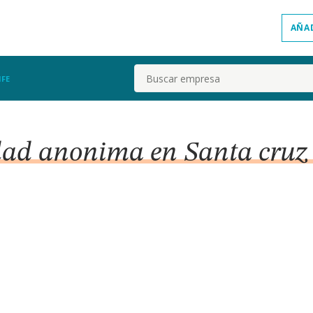
AÑA
Buscar
IFE
dad anonima en Santa cruz 