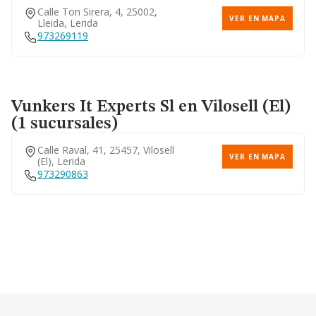
Calle Ton Sirera, 4, 25002,
VER EN MAPA
Lleida, Lerida
973269119
Vunkers It Experts Sl
en Vilosell (El)
(1 sucursales)
Calle Raval, 41, 25457, Vilosell
VER EN MAPA
(el), Lerida
973290863