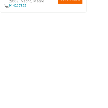
28009, Madrid, Madrid
914267855