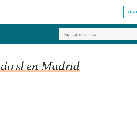
AÑA
Buscar
do sl en Madrid