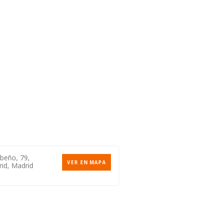
abeño, 79,
VER EN MAPA
id, Madrid