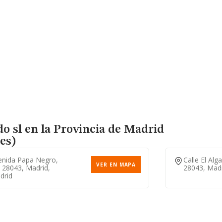
o sl en la Provincia de Madrid
es)
enida Papa Negro,
Calle El Alg
VER EN MAPA
 28043, Madrid,
28043, Madr
drid