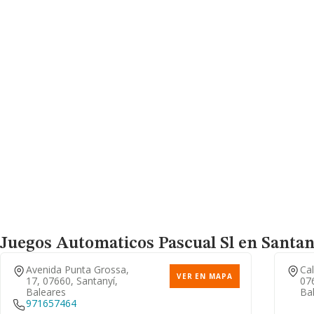
Juegos Automaticos Pascual Sl
en Santany
Avenida Punta Grossa,
Cal
VER EN MAPA
17, 07660, Santanyí,
076
Baleares
Ba
971657464