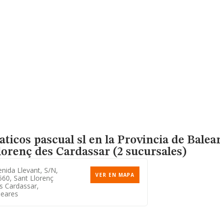
ticos pascual sl en la Provincia de Balea
orenç des Cardassar (2 sucursales)
nida Llevant, S/n,
VER EN MAPA
560, Sant Llorenç
s Cardassar,
leares