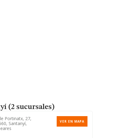
í (2 sucursales)
le Portinatx, 27,
VER EN MAPA
60, Santanyí,
leares