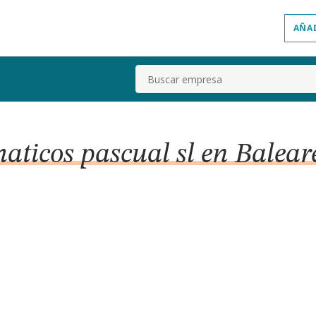
AÑA
Buscar
aticos pascual sl en Balear