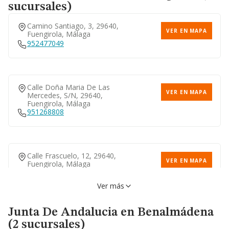
sucursales)
Calle Noe, 3, 29007,
VER EN MAPA
Málaga, Málaga
952318032
Camino Santiago, 3, 29640,
VER EN MAPA
Fuengirola, Málaga
952477049
Avenida De Lope De Vega, 9,
VER EN MAPA
29010, Málaga, Málaga
952277070
Calle Doña Maria De Las
VER EN MAPA
Mercedes, S/n, 29640,
Fuengirola, Málaga
951268808
Avenida Aurora, 69, 29006,
VER EN MAPA
Málaga, Málaga
951033600
Calle Frascuelo, 12, 29640,
VER EN MAPA
Fuengirola, Málaga
952581409
Ver más
Alameda Principal, 18, 29005,
VER EN MAPA
Málaga, Málaga
951038600
Junta De Andalucia
en Benalmádena
(2 sucursales)