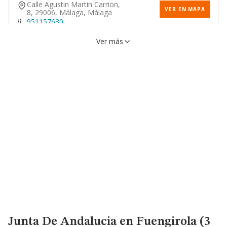
Calle Agustin Martin Carrion,
VER EN MAPA
8, 29006, Málaga, Málaga
951157630
Ver más
Plaza Maestro Artola, 2,
VER EN MAPA
29013, Málaga, Málaga
Avenida Manuel Agustin
VER EN MAPA
Heredia, 26, 29001, Málaga,
Málaga
Avenida Santa Rosa De Lima,
VER EN MAPA
5, 29007, Málaga, Málaga
951041900
Junta De Andalucia
en Fuengirola (3