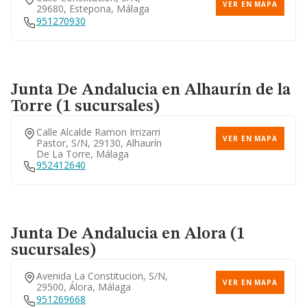
VER EN MAPA
29680, Estepona, Málaga
951270930
Junta De Andalucia
en Alhaurín de la
Torre (1 sucursales)
Calle Alcalde Ramon Irrizarri
VER EN MAPA
Pastor, S/n, 29130, Alhaurín
De La Torre, Málaga
952412640
Junta De Andalucia
en Álora (1
sucursales)
Avenida La Constitucion, S/n,
VER EN MAPA
29500, Álora, Málaga
951269668