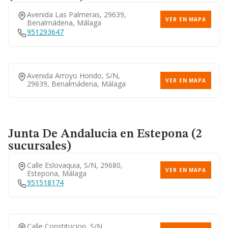
Avenida Las Palmeras, 29639,
VER EN MAPA
Benalmádena, Málaga
Calle Ejido, 3, 29013,
VER EN MAPA
Málaga, Málaga
951293647
952264431
Avenida Arroyo Hondo, S/n,
VER EN MAPA
29639, Benalmádena, Málaga
Calle Gaspar Sanz, 1, 29140,
VER EN MAPA
Málaga, Málaga
951293816
Junta De Andalucia
en Estepona (2
sucursales)
Calle Eslovaquia, S/n, 29680,
VER EN MAPA
Estepona, Málaga
951518174
Calle Constitucion, S/n,