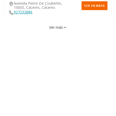
Avenida Pierre De Coubertin,
VER EN MAPA
10005, Cáceres, Cáceres
927232886
Ver más
Calle Caupolican, 9, 10005,
VER EN MAPA
Cáceres, Cáceres
927213915