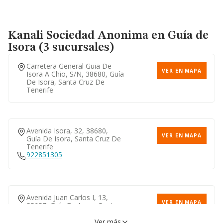
VER EN MAPA
39, 38650, Arona, Santa Cruz
De Tenerife
Kanali Sociedad Anonima
en Guía de
Isora (3 sucursales)
Calle Divina Pastora, 4,
VER EN MAPA
38627, Arona, Santa Cruz De
Carretera General Guia De
Tenerife
VER EN MAPA
Isora A Chio, S/n, 38680, Guía
De Isora, Santa Cruz De
Tenerife
Avenida Isora, 32, 38680,
VER EN MAPA
Guía De Isora, Santa Cruz De
Tenerife
922851305
Avenida Juan Carlos I, 13,
VER EN MAPA
38687, Guía De Isora, Santa
Cruz De Tenerife
Ver más