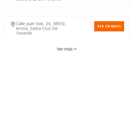
Calle Juan Xxiii, 24, 38650,
VER EN MAPA
Arona, Santa Cruz De
Tenerife
Ver más
Calle Fuerteventura, 4, 38632,
VER EN MAPA
Arona, Santa Cruz De
Tenerife
Calle Noelia Afonso Cabrera,
VER EN MAPA
4, 38650, Arona, Santa Cruz
De Tenerife
922752558
Avenida Rafael Puig Llivina,