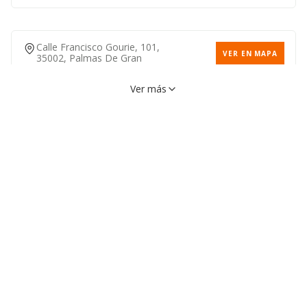
Calle Francisco Gourie, 101,
VER EN MAPA
35002, Palmas De Gran
Canaria (las), Palmas (las)
Ver más
Calle Rafael Lorenzo Garcia,
VER EN MAPA
5, 35003, Palmas De Gran
Canaria (las), Palmas (las)
Calle Perdomo, 8, 35002,
VER EN MAPA
Palmas De Gran Canaria
(las), Palmas (las)
Calle Venegas, 4, 35003,
VER EN MAPA
Palmas De Gran Canaria
(las), Palmas (las)